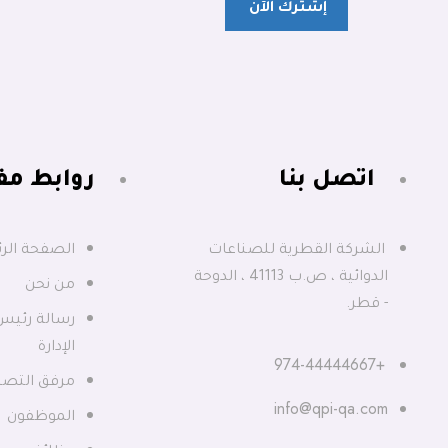
اتصل بنا​
روابط مفي
الشركة القطرية للصناعات
الصفحة الر
الدوائية ، ص.ب 41113 ، الدوحة
من نحن
- قطر.
رسالة رئي
الإدارة
+974-44444667
مرفق التصن
info@qpi-qa.com
الموظفون