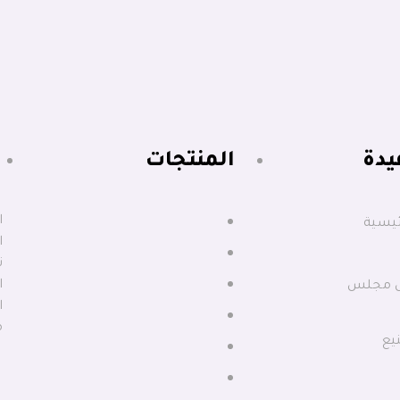
دة​
المنتجات
ا
ئيسية
ا
ا
س مجلس
ا
م
يع