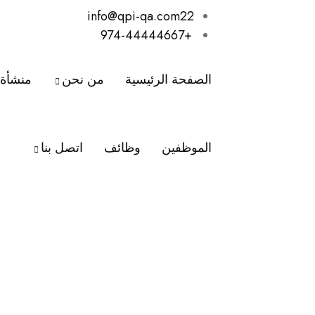
info@qpi-qa.com22
+974-44444667
الصفحة الرئيسية
من نحن
منشأة 
الموظفين
الموظفين
وظائف
اتصل بنا